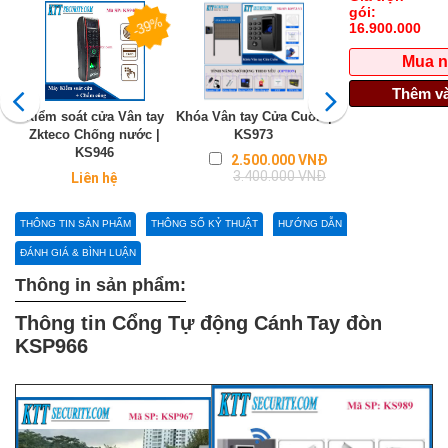
gói:
-39%
16.900.000
Mua 
Thêm và
Kiểm soát cửa Vân tay
Khóa Vân tay Cửa Cuốn |
Trung tâm điều kh
Zkteco Chống nước |
KS973
thực thẻ từ K
KS946
Regular
2.500.000 VNĐ
Liên hệ
price
3.400.000 VNĐ
Liên hệ
THÔNG TIN SẢN PHẨM
THÔNG SỐ KỶ THUẬT
HƯỚNG DẪN
ĐÁNH GIÁ & BÌNH LUẬN
Thông in sản phẩm:
Thông tin Cổng
Tự động Cánh
Tay đòn
KSP966