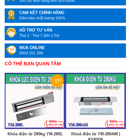
Với các đơn hàng trên 500.000đ
CAM KẾT CHÍNH HÃNG
Đảm bảo chất lượng 100%
HỖ TRỢ TƯ VẤN
Thứ 2 - Thứ 7 (8H-17H)
MUA ONLINE
0934 101 399
CÓ THỂ BẠN QUAN TÂM
-2%
Khóa điện từ 280kg YM-280L
Khoá điện từ YM-280AM |
KSP936