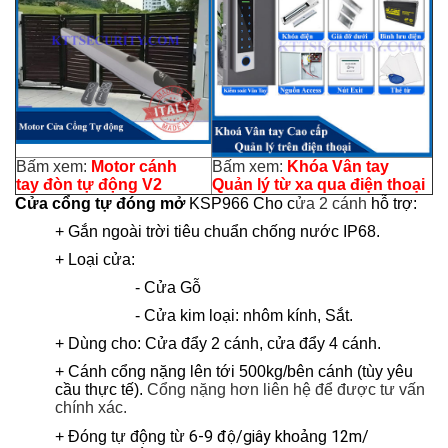
Bấm xem:
Motor cánh
Bấm xem:
Kh
óa Vân tay
tay đòn tự động V2
Quản lý từ xa qua điện thoại
Cửa cổng tự đóng mở
KSP966 Cho
c
ửa 2 cánh
hỗ trợ:
+ Gắn ngoài trời tiêu chuẩn chống nước IP68.
+ Loại cửa:
- Cửa Gỗ
- Cửa kim loại: nhôm kính, Sắt.
+ Dùng cho: Cửa đẩy 2 cánh, cửa đẩy 4 cánh.
+ Cánh cổng nặng lên tới 500kg/bên cánh (tùy yêu
cầu thực tế).
Cổng nặng hơn liên hệ để được tư vấn
chính xác.
6-9 độ/giây kh
12m/
+ Đóng tự động
từ
oảng