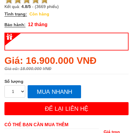
Kết quả:
4.8
/
5
-
(3669 phiếu)
Tình trạng:
Còn hàng
12 tháng
Bảo hành:
Regular
Giá: 16.900.000 VNĐ
price
Giá cũ: 18.000.000 VNĐ
Số lượng
MUA NHANH
ĐỂ LẠI LIÊN HỆ
CÓ THỂ BẠN CẦN MUA THÊM
Giá trọn