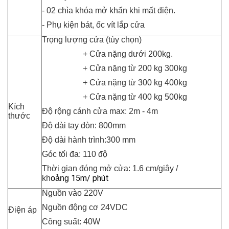
- 02 chìa khóa mở khẩn khi mất điện.
- Phụ kiện bát, ốc vít lắp cửa
Trọng lượng cửa (tùy chọn)
+ Cửa nặng dưới 200kg.
+ Cửa nặng từ 200 kg 300kg
+ Cửa nặng từ 300 kg 400kg
+ Cửa nặng từ 400 kg 500kg
Kích
Độ rộng cánh cửa max: 2m - 4m
thước
Độ dài tay đòn: 800mm
Độ dài hành trình:300 mm
Góc tối đa: 110 độ
Thời gian đóng mở cửa:
1.6 cm/giây /
15m/ phút
kh
oảng
Nguồn vào 220V
Nguồn động cơ 24VDC
Điện áp
Công suất: 40W