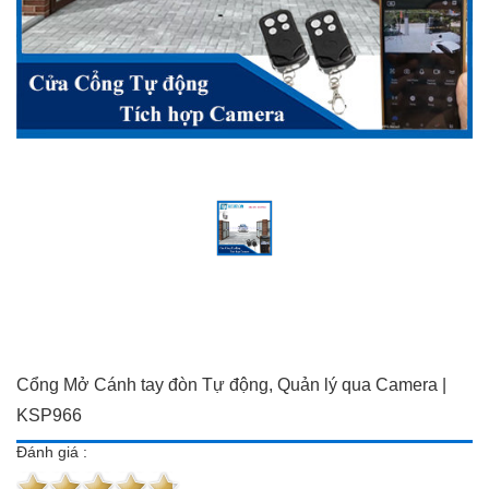
Đồ dùng Gia đình & Công
Camera trọn bộ giá ưu đãi
nghệ
Đầu ghi hình
Camera trọn bộ giá ưu đãi
Chuông cửa màn hình
Đầu ghi hình
Báo trộm-báo cháy
Chuông cửa màn hình
Hotline:
0934 101 399
Báo trộm-báo cháy
Hotline:
0934 101 399
Cổng Mở Cánh tay đòn Tự động, Quản lý qua Camera |
KSP966
Đánh giá :