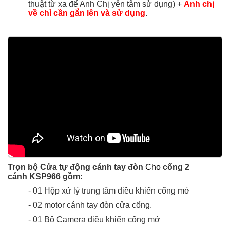
thuật từ xa để Anh Chị yên tâm sử dụng
) +
Anh chị
về chỉ cần gắn lên và sử dụng
.
Trọn bộ Cửa tự động cánh tay đòn
Cho
cổng
2
cánh
KSP966 gồm:
- 01 Hộp xử lý trung tâm điều khiển cổng mở
- 02 motor cánh tay đòn cửa cổng.
- 01 B
ộ Camera
điều khiển cổng mở