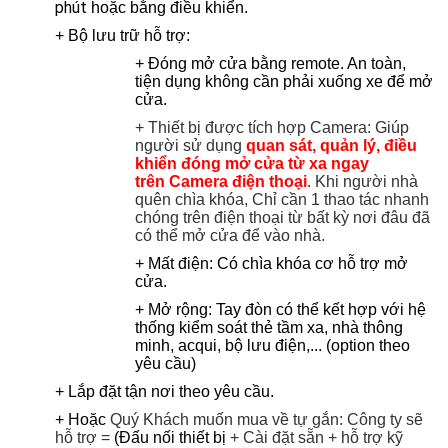
phút
hoặc bằng điều khiển.
+ Bộ lưu trữ hỗ trợ:
+ Đóng mở cửa bằng remote. An toàn,
tiện dụng không cần phải xuống xe để mở
cửa.
+ Thiết bị được tích hợp Camera: Giúp
người sử dụng
quan sát, quản lý, điều
khiển đóng mở cửa từ xa ngay
trên
Camera
điện thoại
. Khi người nhà
quên chìa khóa, Chỉ cần 1 thao tác nhanh
chóng trên điện thoại từ bất kỳ nơi đâu đã
có thể mở cửa để vào nhà.
+ Mất điện: Có chìa khóa cơ hỗ trợ mở
cửa.
+ Mở rộng: Tay đòn có thể kết hợp với hệ
thống kiểm soát thẻ tầm xa, nhà thông
minh, acqui, bộ lưu điện,... (option theo
yêu cầu)
+ Lắp đặt tận nơi theo yêu cầu.
+ Hoặc
Quý Khách muốn mua về tự gắn: Công ty sẽ
hỗ trợ =
(Đấu nối thiết bị
+ Cài đặt sẵn +
hỗ trợ kỹ