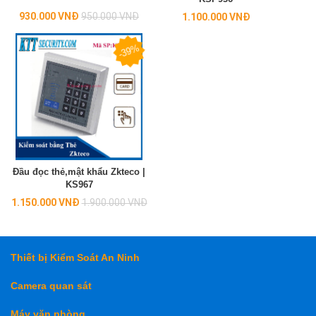
Regular
930.000 VNĐ
950.000 VNĐ
1.100.000 VNĐ
price
-39%
Đầu đọc thẻ,mật khẩu Zkteco |
KS967
Regular
1.150.000 VNĐ
1.900.000 VNĐ
price
Thiết bị Kiểm Soát An Ninh
Camera quan sát
Máy văn phòng