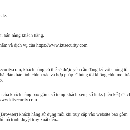
ite.
khi bán hàng khách hàng.
hẩm và dịch vụ của https://www.kttsecurity.com
security.com, khách hàng có thể sẽ được yêu cầu đăng ký với chúng tôi 
phải đảm bảo tính chính xác và hợp pháp. Chúng tôi không chịu mọi tr
o.
m của khách hàng bao gồm: số trang khách xem, số links (liên kết) đã c
/www.kttsecurity.com
 (Browser) khách hàng sử dụng mỗi khi truy cập vào website bao gồm: đ
ỉ mà trình duyệt truy xuất đến...