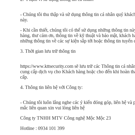
bộ
giá
ưu
- Chúng tôi thu thập và sử dụng thông tin cá nhân quý khá
đãi
này.
Đầu
- Khi cần thiết, chúng tôi có thể sử dụng những thông tin nà
ghi
hàng, thư cảm ơn, thông tin về kỹ thuật và bảo mật, khách 
hình
những thông tin về các sự kiện sắp tới hoặc thông tin tuyể
Chuông
3. Thời gian lưu trữ thông tin
cửa
màn
hình
https://www.kttsecurity.com sẽ lưu trữ các Thông tin cá nhâ
cung cấp dịch vụ cho Khách hàng hoặc cho đến khi hoàn th
Báo
cấp.
trộm-
báo
4. Thông tin liên hệ với Công ty:
cháy
- Chúng tôi luôn lắng nghe các ý kiến đóng góp, liên hệ và
mắc liên quan xin vui lòng liên hệ
Công ty TNHH MTV Công nghệ Mộc Mộc 23
Hotline : 0934 101 399