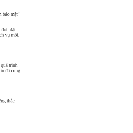
ch bảo mật”
, đơn đặt
ch vụ mới,
 quá trình
tin đã cung
ững thắc