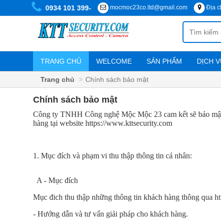
0934 101 399-
mocmoc23co.ltd@gmail.com
Địa c
TRANG CHỦ
WELCOME
SẢN PHẨM
DỊCH V
Chính sách vận chuyển, cài đặt
Trang chủ
Chính sách bảo mật
Chính sách bảo mật
DANH
Công ty TNHH Công nghệ Mộc Mộc 23 cam kết sẽ bảo mật tu
MỤC
hàng tại website https://www.kttsecurity.com
SẢN
PHẨM
1. Mục đích và phạm vi thu thập thông tin cá nhân:
Thiết
bị
Kiểm
A - Mục đích
Soát
An
Mục đich thu thập những thông tin khách hàng thông qua htt
Ninh
- Hướng dẫn và tư vấn giải pháp cho khách hàng.