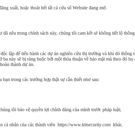
ng xuất, hoặc thoát hết tất cả cửa sổ Website đang mở.
 đã nêu trong chính sách này, chúng tôi cam kết sẽ không tiết lộ thông
 độc lập để tiến hành các dự án nghiên cứu thị trường và khi đó thông t
ứ ba này sẽ bị ràng buộc bởi một thỏa thuận về bảo mật mà theo đó họ
hoàn thành dự án.
a bạn trong các trường hợp thật sự cần thiết như sau:
chúng tôi bảo vệ quyền lợi chính đáng của mình trước pháp luật;
àn cá nhân của các thành viên https://www.kttsecurity.com khác.