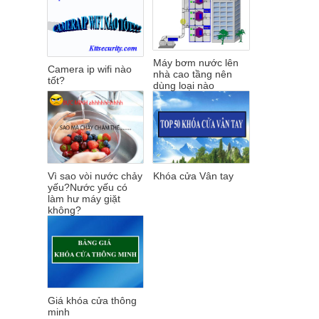
Máy bơm nước lên
Camera ip wifi nào
nhà cao tầng nên
tốt?
dùng loại nào
Vì sao vòi nước chảy
Khóa cửa Vân tay
yếu?Nước yếu có
làm hư máy giặt
không?
Giá khóa cửa thông
minh