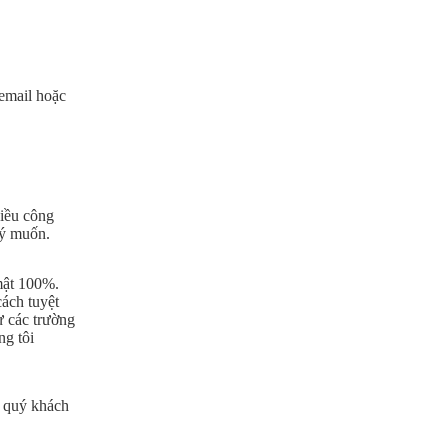
 email hoặc
hiều công
 ý muốn.
 mật 100%.
ách tuyệt
ư các trường
ng tôi
a quý khách