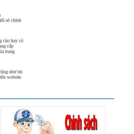
a
ôi sẽ chỉnh
g cáo hay có
ung cấp
ủa trang
cũng như tin
rên website