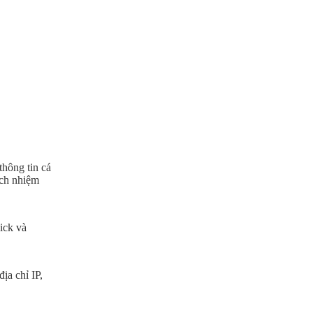
thông tin cá
ách nhiệm
lick và
ịa chỉ IP,