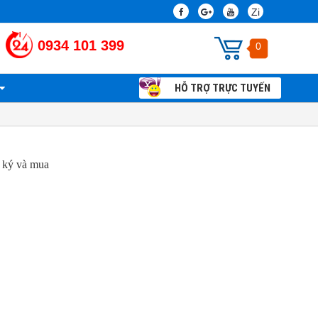
Zi
0934 101 399
0
HỖ TRỢ TRỰC TUYẾN
Chính sách và Qui định chung
Thi công lắp đặt camera giám sát tận nhà
 ký và mua