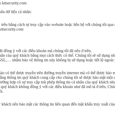
.kttsecurity.com
sửa dữ liệu cá nhân:
trên bằng cách tự truy cập vào website hoặc liên hệ với chúng tôi qua
kttsecurity.com
đã đồng ý với các điều khoản mà chúng tôi đã nêu ở trên,
nhân của quý khách bằng mọi cách thức có thể. Chúng tôi sẽ sử dụng n
SSL,… nhằm bảo vệ thông tin này không bị sử dụng hoặc tiết lộ ngoài
nào có thể được truyền trên đường truyền internet mà có thể được bảo
rằng thông tin quý khách cung cấp cho chúng tôi sẽ được bảo mật một c
trường hợp có sự truy cập trái phép thông tin cá nhân của quý khách nh
 quý khách không đồng ý với các điều khoản như đã mô tả ở trên, Chú
i.
 khách nên bảo mật các thông tin liên quan đến mật khẩu truy xuất củ