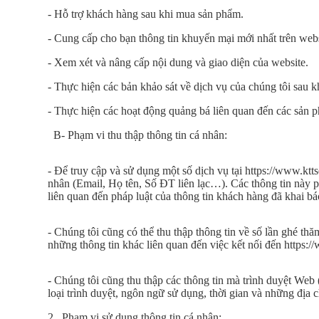
Camera
quan
- Hỗ trợ khách hàng sau khi mua sản phẩm.
sát
- Cung cấp cho bạn thông tin khuyến mại mới nhất trên webs
Máy
văn
- Xem xét và nâng cấp nội dung và giao diện của website.
phòng
- Thực hiện các bản khảo sát về dịch vụ của chúng tôi sau 
Mực
- Thực hiện các hoạt động quảng bá liên quan đến các sản p
In
&
Linh
B- Phạm vi thu thập thông tin cá nhân:
kiện
máy
in
- Để truy cập và sử dụng một số dịch vụ tại https://www.ktt
màu
nhân (Email, Họ tên, Số ĐT liên lạc…). Các thông tin này 
liên quan đến pháp luật của thông tin khách hàng đã khai bá
Đồ
dùng
Gia
- Chúng tôi cũng có thể thu thập thông tin về số lần ghé thă
đình
những thông tin khác liên quan đến việc kết nối đến https:/
&
Công
nghệ
- Chúng tôi cũng thu thập các thông tin mà trình duyệt Web
loại trình duyệt, ngôn ngữ sử dụng, thời gian và những địa ch
Camera
trọn
2. Phạm vi sử dụng thông tin cá nhân: