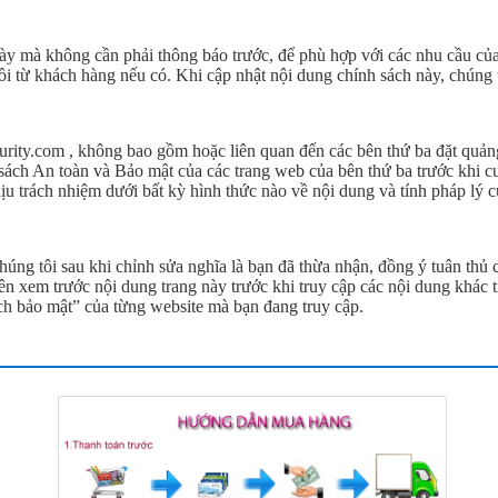
 này mà không cần phải thông báo trước, để phù hợp với các nhu cầu củ
i từ khách hàng nếu có. Khi cập nhật nội dung chính sách này, chúng t
curity.com , không bao gồm hoặc liên quan đến các bên thứ ba đặt quản
 sách An toàn và Bảo mật của các trang web của bên thứ ba trước khi c
u trách nhiệm dưới bất kỳ hình thức nào về nội dung và tính pháp lý c
húng tôi sau khi chỉnh sửa nghĩa là bạn đã thừa nhận, đồng ý tuân thủ 
ên xem trước nội dung trang này trước khi truy cập các nội dung khác t
h bảo mật” của từng website mà bạn đang truy cập.