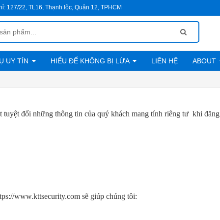
hỉ:
127/22, TL16, Thạnh lộc, Quận 12, TPHCM
Ụ UY TÍN
HIỂU ĐỂ KHÔNG BỊ LỪA
LIÊN HỆ
ABOUT
Chính sách đổi trả hàng
Qui trình mua hàng và thanh toán
yệt đối những thông tin của quý khách mang tính riêng tư khi đăng
ps://www.kttsecurity.com sẽ giúp chúng tôi: