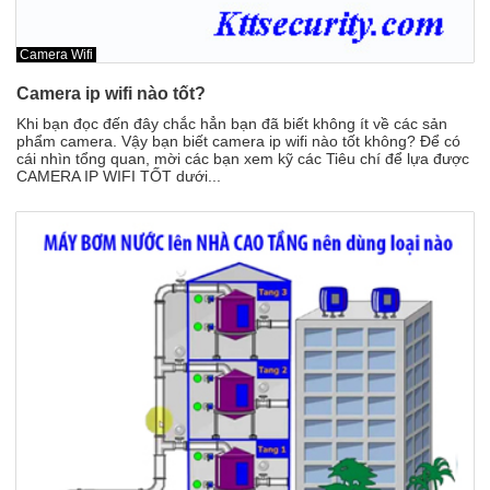
Đồ dùng Gia đình & Công nghệ
Camera trọn bộ giá ưu đãi
Camera trọn bộ giá ưu đãi
Camera Wifi
Đầu ghi hình
Đầu ghi hình
Camera ip wifi nào tốt?
Chuông cửa màn hình
Khi bạn đọc đến đây chắc hẳn bạn đã biết không ít về các sản
Chuông cửa màn hình
phẩm camera. Vậy bạn biết camera ip wifi nào tốt không? Để có
Báo trộm-báo cháy
cái nhìn tổng quan, mời các bạn xem kỹ các Tiêu chí để lựa được
Báo trộm-báo cháy
CAMERA IP WIFI TỐT dưới...
Hotline:
0934 101 399
Hotline:
0934 101 399