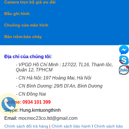
Camera trọn bộ giá ưu đãi
Đầu ghi hình
Chuông cửa màn hình
Báo trộm-báo cháy
Địa chỉ của chúng tôi:
- VPGD Hồ Chí Minh : 127/22, TL16, Thạnh lộc,
Quận 12, TPHCM
- CN Hà Nội: 197 Hoàng Mai, Hà Nội
- CN Bình Dương: 29/5 Dĩ An, Bình Dương
- CN Đồng Nai
Hotline: 0934 101 399
Skype: Hung.kimtuongthinh
Email:
mocmoc23co.ltd@gmail.com
Chính sách đổi trả hàng
|
Chính sách bảo hành
I
Chính sách bảo