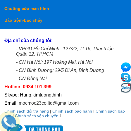
Chuông cửa màn hình
Báo trộm-báo cháy
Địa chỉ của chúng tôi:
- VPGD Hồ Chí Minh : 127/22, TL16, Thạnh lộc,
Quận 12, TPHCM
- CN Hà Nội: 197 Hoàng Mai, Hà Nội
- CN Bình Dương: 29/5 Dĩ An, Bình Dương
- CN Đồng Nai
Hotline: 0934 101 399
Skype: Hung.kimtuongthinh
Email:
mocmoc23co.ltd@gmail.com
Chính sách đổi trả hàng
|
Chính sách bảo hành
I
Chính sách bảo
mật
I
Chính sách vận chuyển
I